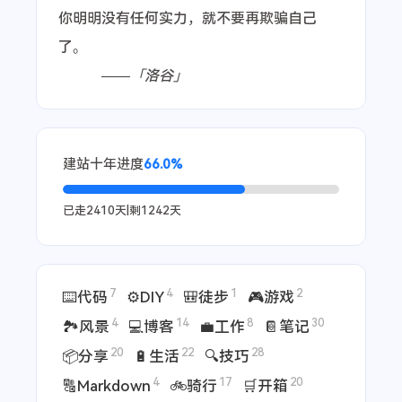
你明明没有任何实力，就不要再欺骗自己
了。
——「洛谷」
建站十年进度
66.0%
已走
2410
天|剩
1242
天
7
4
1
2
⌨️代码
⚙️DIY
🎒徒步
🎮游戏
4
14
8
30
🏞️风景
💻博客
💼工作
📔笔记
20
22
28
📦分享
🔋生活
🔍技巧
4
17
20
🔠Markdown
🚲骑行
🛒开箱