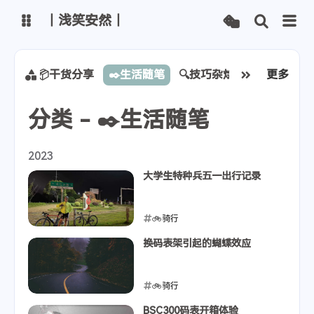
丨浅笑安然丨
博客
文章管理
首页
📦干货分享
✒️生活随笔
🔍技巧杂烩
📚学习记录
更多
分类 - ✒️生活随笔
主路线
Vercel线路
Netlify线路
Github线路
2023
大学生特种兵五一出行记录
ChatGPT
智谱清言
通义千问
腾讯混元
🚲骑行
Kimi
字节豆包
2023-05-04
换码表架引起的蝴蝶效应
🚲骑行
2023-04-26
BSC300码表开箱体验