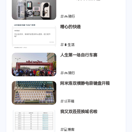
🚲骑行
2023-04-23
糟心的快递
🔋生活
2023-04-21
人生第一场自行车赛
🚲骑行
2023-04-10
阿米洛双模静电容键盘开箱
🛒开箱
2023-04-07
我又双叒叕换域名啦
💻博客