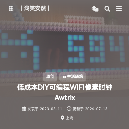
丨浅笑安然丨
博客
文章管理
主路线
Vercel线路
Netlify线路
Github线路
ChatGPT
智谱清言
原创
✒️生活随笔
通义千问
腾讯混元
低成本DIY可编程WIFI像素时钟
Kimi
字节豆包
Awtrix
发表于
2023-03-11
更新于
2026-07-13
上海