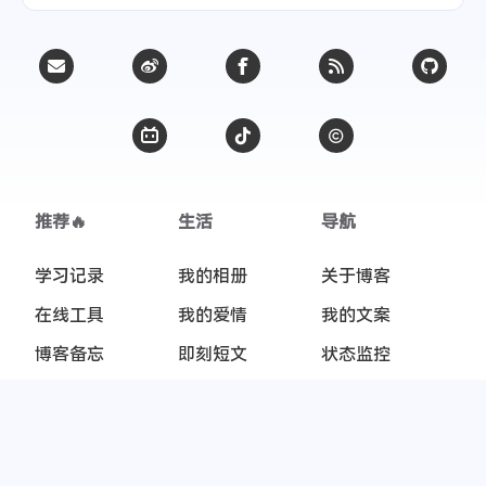
利用DeepSeek构建专属知识库提升办公效
率
春节从南京-广德-杭州-上海三天500公里
骑行
键盘风波