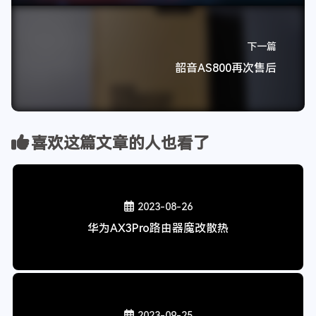
本博客所有文章除特别声明外，均采用
CC BY-NC-SA 4.0
许可协议。
转载请注明来自
丨浅笑安然丨
！
⚙️DIY
4
上一篇
纯小白入坑树莓派(七)吃灰篇
下一篇
韶音AS800再次售后