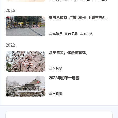
🎒徒步
2025
2026-01-24
春节从南京-广德-杭州-上海三天500
公里骑行
🚲骑行
🏞️风景
🔋生活
2025-02-05
2022
众生皆苦，你是樱花味。
🏞️风景
2022-03-25
2022年的第一场雪
🏞️风景
2022-02-07