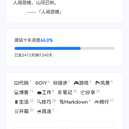
人间忽晚，山河已秋。
——「人间忽晚」
建站十年进度
66.0%
已走
2412
天|剩
1240
天
7
4
1
2
4
⌨️代码
⚙️DIY
🎒徒步
🎮游戏
🏞️风景
14
8
30
20
💻博客
💼工作
📔笔记
📦分享
22
28
4
17
🔋生活
🔍技巧
🔠Markdown
🚲骑行
20
7
🛒开箱
🥣鸡汤