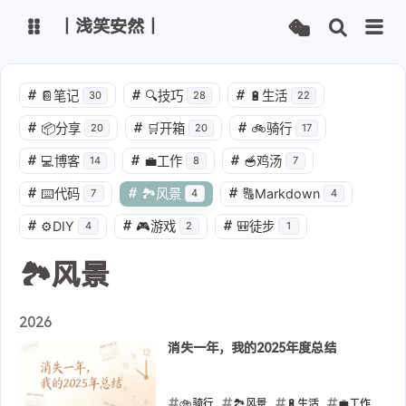
丨浅笑安然丨
博客
文章管理
#
📔笔记
#
🔍技巧
#
🔋生活
30
28
22
#
📦分享
#
🛒开箱
#
🚲骑行
20
20
17
主路线
Vercel线路
#
💻博客
#
💼工作
#
🥣鸡汤
14
8
7
Netlify线路
Github线路
#
⌨️代码
#
🏞️风景
#
🔠Markdown
7
4
4
#
⚙️DIY
#
🎮游戏
#
🎒徒步
4
2
1
ChatGPT
智谱清言
🏞️风景
通义千问
腾讯混元
Kimi
字节豆包
2026
消失一年，我的2025年度总结
🚲骑行
🏞️风景
🔋生活
💼工作