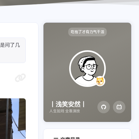
吃饱了才有力气干活
于是问了几
丨浅笑安然丨
人生如戏 全靠演技