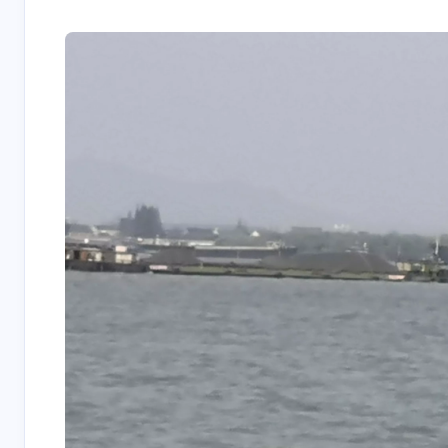
博主你好，茶备案项
确实没啥用
从宝塔换成了
管理器和扩
目新开张，希望得到
常用起来确
1panel。宝塔用久
方案对我帮
更大的支持加入茶备
Windows
了，总觉太过臃肿，
感觉Mac的
8-13-2025
5-29-2025
案！注册得到您的专
比也高，甚
还是 1panel 看着清
象中那么复
属网站备案号！希望
出门比笔记
爽一点。不过，时间
博主多多支持！[链
Pigwan
质也更好，
Pigwa
过得真快啊，一晃三
接]希望博主能在我们
降价只要29
年就这么过去了。还
你这个ip地址荷兰是
不知道为什
网站申请一个备案号
后悔买早了
记得大一那会儿，也
认真的吗。。。⌇●﹏
买一个，但
放在页脚呀！感谢博
是在淘宝，看到服务
●⌇
感觉用不上
主的支持如果被打扰
5-29-2025
5-29-2025
器三...
了，那就万分抱歉