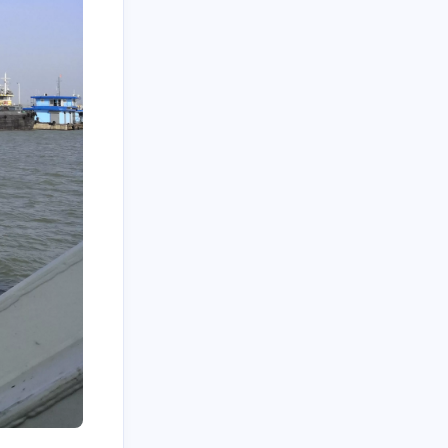
4
14
8
🏞️风景
💻博客
💼工作
28
4
17
巧
🔠Markdown
🚲骑行