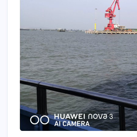
互动
最新评论
摇了摇头
下个月底服务器就要
看你这篇文
到期了。快过年了，
别真实，Mac 
事情太多，我怕给忘
M4确实性价
4 天前
7-6-2026
了，今天提前在淘宝
我也是被各
重新买了一年的服务
草的，不过
器，抽空把数据迁移
茶备案
豫要不要入
丨浅笑
过来了。这次把面板
提到的Home