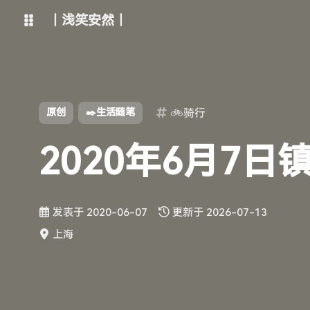
丨浅笑安然丨
博客
文章管理
原创
✒️生活随笔
🚲骑行
主路线
Vercel线路
Netlify线路
Github线路
2020年6月7日
ChatGPT
智谱清言
发表于
2020-06-07
更新于
2026-07-13
通义千问
腾讯混元
上海
Kimi
字节豆包