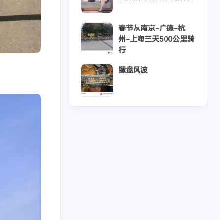
春节从南京-广德-杭
州-上海三天500公里骑
行
键盘风波