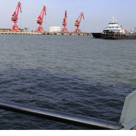
兴趣点
寻找你感兴趣的领域
gpt-image-2中转站
7
4
1
2
⌨️代码
⚙️DIY
🎒徒步
🎮游戏
章感觉特
30
20
22
📔笔记
📦分享
🔋生活
🔍技
Mini
比不错。
20
7
🛒开箱
🥣鸡汤
种测评种
我还在犹
手，看你
安然丨
brew包