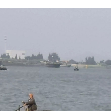
，但是日
展存储的
实比
助很大，
舒服，性价
生态没想
至我带着
杂。
本还轻音
前段时间
n
00多我都
一月 2026
二月 2025
么，总想
2
2
篇
篇
是买了又
。
十一月 2024
九月 2024
3
1
篇
篇