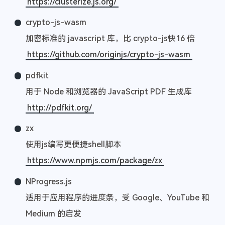
https://clusterize.js.org/
crypto-js-wasm
加密标准的 javascript 库，比 crypto-js快16 倍
https://github.com/originjs/crypto-js-wasm
pdfkit
用于 Node 和浏览器的 JavaScript PDF 生成库
http://pdfkit.org/
zx
使用js编写更便捷shell脚本
https://www.npmjs.com/package/zx
NProgress.js
适用于应用程序的进度条，受 Google、YouTube 和
Medium 的启发