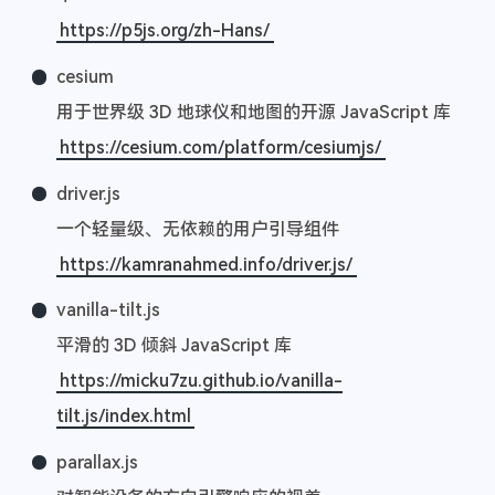
https://p5js.org/zh-Hans/
cesium
用于世界级 3D 地球仪和地图的开源 JavaScript 库
https://cesium.com/platform/cesiumjs/
driver.js
一个轻量级、无依赖的用户引导组件
https://kamranahmed.info/driver.js/
vanilla-tilt.js
平滑的 3D 倾斜 JavaScript 库
https://micku7zu.github.io/vanilla-
tilt.js/index.html
parallax.js