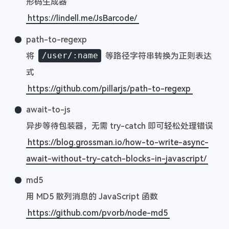
形码生成器
https://lindell.me/JsBarcode/
path-to-regexp
将
/user/:name
等路径字符串转换为正则表达
式
https://github.com/pillarjs/path-to-regexp
await-to-js
异步等待包装器，无需 try-catch 即可轻松处理错误
https://blog.grossman.io/how-to-write-async-
await-without-try-catch-blocks-in-javascript/
md5
用 MD5 散列消息的 JavaScript 函数
https://github.com/pvorb/node-md5