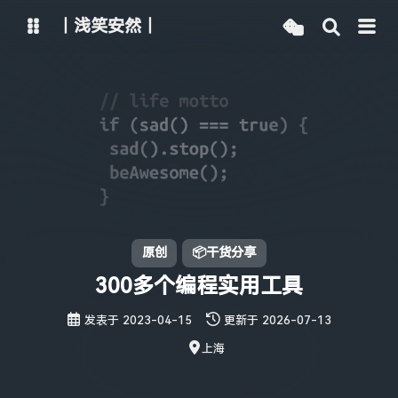
丨浅笑安然丨
博客
文章管理
主路线
Vercel线路
Netlify线路
Github线路
ChatGPT
智谱清言
原创
📦干货分享
通义千问
腾讯混元
300多个编程实用工具
Kimi
字节豆包
发表于
2023-04-15
更新于
2026-07-13
上海